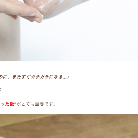
のに、またすぐガサガサになる…」
？
削った後”
がとても重要です。