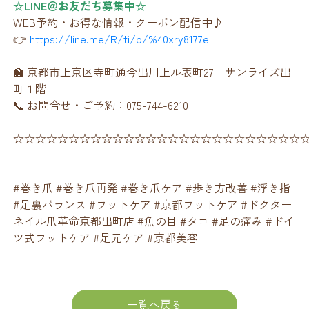
☆LINE＠お友だち募集中☆
WEB予約・お得な情報・クーポン配信中♪
👉
https://line.me/R/ti/p/%40xry8177e
🏫 京都市上京区寺町通今出川上ル表町27 サンライズ出
町１階
📞 お問合せ・ご予約：075-744-6210
☆☆☆☆☆☆☆☆☆☆☆☆☆☆☆☆☆☆☆☆☆☆☆☆☆☆
#巻き爪 #巻き爪再発 #巻き爪ケア #歩き方改善 #浮き指
#足裏バランス #フットケア #京都フットケア #ドクター
ネイル爪革命京都出町店 #魚の目 #タコ #足の痛み #ドイ
ツ式フットケア #足元ケア #京都美容
一覧へ戻る