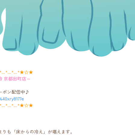
…*…*…*…*★☆★
命 京都出町店～
ーポン配信中♪
/%40xry8177e
…*…*…*…*★☆★
よりも「床からの冷え」が堪えます。