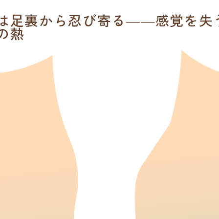
は足裏から忍び寄る――感覚を失
の熱