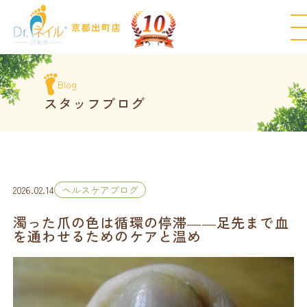
Blog
スタッフブログ
2026.02.14
ヘルスケアブログ
濁った爪の色は循環の停滞――足先まで血
を通わせるためのケアと温め