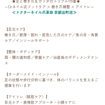
★足と巻き爪＆カラダのトラブル119番★
～Drネイル式フットケア × 巻き爪補整 × アイトレ～
≪ドクターネイル爪革命 京都出町店≫
【足元ケア】
巻き爪／肥厚・割れ・変色した爪のケア／魚の目・角質
ケア／インソールサポート
【整体・ボディケア】
肩・腰の違和感／骨盤ケア／出産後のボディメンテナン
ス
【オーダーメイド・インソール】
足の状態や歩行分析に基づき、体のバランスを支えるご
提案を行います
【アイトレ（眼筋ケア）】
目元ケア・表情筋アプローチ・小顔ケアに