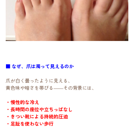
■ なぜ、爪は濁って見えるのか
爪が白く曇ったように見える、
黄色味や暗さを帯びる――その背景には、
・慢性的な冷え
・長時間の座位や立ちっぱなし
・きつい靴による持続的圧迫
・足趾を使わない歩行