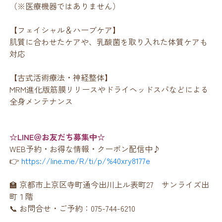
（※医療機器ではありません）
【フェイシャル＆ハーブケア】
肌質に合わせたケアや、乳酸菌を取り入れた体質ケアも
対応
【古式活術療法・神経整体】
MRM進化版筋膜リリースやドライヘッドスパなどによる
全身メンテナンス
☆LINE＠お友だち募集中☆
WEB予約・お得な情報・クーポン配信中♪
👉
https://line.me/R/ti/p/%40xry8177e
🏫 京都市上京区寺町通今出川上ル表町27 サンライズ出
町１階
📞 お問合せ・ご予約：075-744-6210