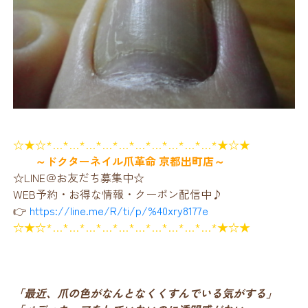
☆★☆*…*…*…*…*…*…*…*…*…*…*★☆★
～ドクターネイル爪革命 京都出町店～
☆LINE＠お友だち募集中☆
WEB予約・お得な情報・クーポン配信中♪
👉
https://line.me/R/ti/p/%40xry8177e
☆★☆*…*…*…*…*…*…*…*…*…*…*★☆★
「最近、爪の色がなんとなくくすんでいる気がする」