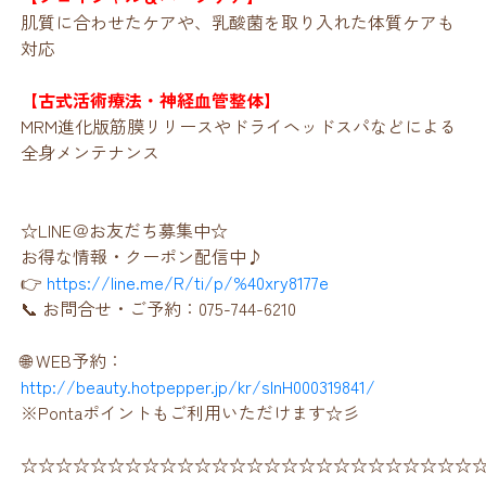
肌質に合わせたケアや、乳酸菌を取り入れた体質ケアも
対応
【古式活術療法・神経血管整体】
MRM進化版筋膜リリースやドライヘッドスパなどによる
全身メンテナンス
☆LINE＠お友だち募集中☆
お得な情報・クーポン配信中♪
👉
https://line.me/R/ti/p/%40xry8177e
📞 お問合せ・ご予約：075-744-6210
🌐 WEB予約：
http://beauty.hotpepper.jp/kr/slnH000319841/
※Pontaポイントもご利用いただけます☆彡
☆☆☆☆☆☆☆☆☆☆☆☆☆☆☆☆☆☆☆☆☆☆☆☆☆☆