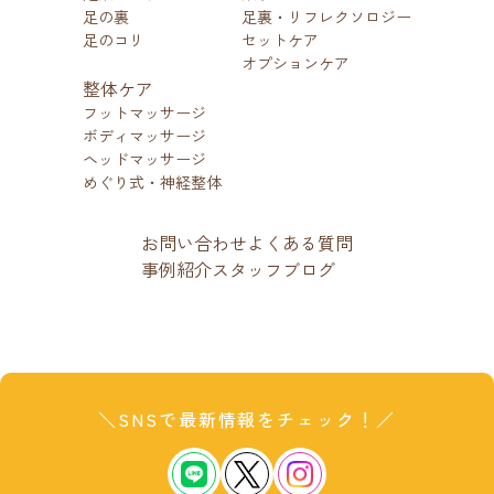
原因になります。
☆☆☆☆☆☆☆☆☆☆☆☆☆☆☆☆☆☆☆☆☆☆☆☆☆☆
足の裏
足裏・リフレクソロジー
「皮むけが気になる」
足のコリ
セットケア
などの軽いトラブルでも、
オプションケア
◇足・爪ケアの新たな選択
放置せず早めに専門ケアを取り入れることで、
整体ケア
悪化のリスクを下げることができます。
肢
専門的な視点でケアしませ
フットマッサージ
ボディマッサージ
んか？
ヘッドマッサージ
めぐり式・神経整体
Dr.ネイル爪革命は、
最後に
足元の悩みに対して専門的な視点で向き合い、
ドクターネイル爪革命 京都出町店では、足の状態をしっ
美しさと健やかさをサポートするトータルケアサロンで
お問い合わせ
よくある質問
≪足元から健やかさと美し
かりと確認しながら、
す。
事例紹介
スタッフブログ
足の清潔を保つことは、
さをサポート≫
水虫予防だけでなく全身の健康にもつながる大切な習慣
● 角質ケア
です。
足元の印象は“かかと”と“爪
● 爪周りの整え
◇Drネイル爪革命 京都出町
Dr.ネイル爪革命 京都出町店では、
先”で決まる
この夏、毎日のちょっとした意識で、
足と爪に関する知識を持つフットケアスタッフと、
店の特徴的な取り組み
トラブルのない足元をキープしてみませんか？
● フットバスによる清潔管理
＼SNSで最新情報をチェック！／
看護師資格を持つ整体スタッフが連携し、
お一人おひとりの状態やご希望に合わせたケアをご提案
足元を見たとき、最初に目に入るのは
「かかと」
と
「爪
など、お一人おひとりの足の状態に合わせたケアをご提
しています。
先」
。
当店では、足元のケアだけでなく、
気になる足の角質や清潔ケアについてご相談がある方
供しております。