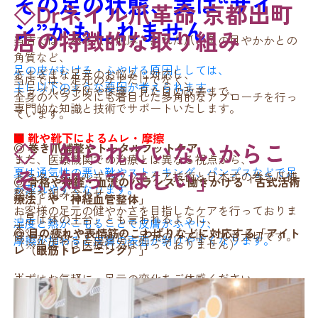
その足の状態、実は“サイ
■ 夏〜秋の変わり目は特に
◇Drネイル爪革命 京都出町
ン”かもしれません
① 足を洗うときは「指の間」ま
注意
特に化学繊維や合成染料を使用した靴下に敏感な方は注
店の特徴的な取り組み
当店では、巻き爪や肥厚・割れた爪、魚の目やかかとの
意が必要です。
で丁寧に
角質など、
足の皮がむける・ふやける原因としては、
さまざまな足元のお悩みに対応し、
残暑の時期は、汗をかく日と冷える日が混在し、肌環境
当店では、足元のケアだけでなく、
主に以下のような要因が考えられます。
トラブルの予防や保護、見た目の改善まで、
が不安定になります。
ついシャワーでサッと済ませてしまいがちですが、
全身のバランスにも着目した多角的なアプローチを行っ
---
専門的な知識と技術でサポートいたします。
指の間や爪の周辺まで丁寧に洗うことが大切です。
ています。
この時期に乾燥が進むと、
■ 靴や靴下によるムレ・摩擦
◇「知られていないからこ
秋以降のかかとひび割れや角質肥厚の原因になりやすい
特に石けんを泡立てて、足裏や指の間をやさしく洗いま
◎ 巻き爪補整やトータルフットケア
また、医療機関での治療とは異なる視点から、
ので、
しょう。
5. 水虫（足白癬）の可能性
そ、知ってほしい」
夏は通気性の悪い靴やストッキング、パンプスなどで足
ドクターネイル式のフットケア技術と日本式の巻き爪補
今からの予防ケアが大切です。
◎ 骨格や神経・血流のバランスに働きかける「古式活術
が蒸れやすくなります。
整法を組み合わせ、
療法」や「神経血管整体」
お客様の足元の健やかさを目指したケアを行っておりま
② しっかり「水分をふき取る」
「乾燥かと思っていたら、実は水虫だった」というケー
「足は体の土台」とも言われるように、
湿度と熱がこもることで皮膚がふやけ、
す。
■ ドクターネイル爪革命 京
スも少なくありません。
◎ 目の疲れや表情筋のこわばりなどに対応する「アイト
健やかに過ごすために、足元のケアはとても大切です。
摩擦が加わると皮膚の表面が剥けやすくなります。
（※当店では医療行為は行っておりません）
レ（眼筋トレーニング）」
洗った後の水分が残っていると菌が繁殖しやすくなりま
都出町店の保湿サポート
水虫は白癬菌という真菌（カビ）の一種が皮膚に入り込
す。
まずはお気軽に、足元の変化をご体感ください。
み、かゆみや皮めくれを引き起こします。
頭から足先まで、全身をケアできる環境を整えていま
◎ 爪や角質、魚の目などの足のトラブルケア
■ 角質肥厚による乾燥性のめくれ
す。
当店では、厚くなった角質や乾燥の進んだ足をやさしく
指の間まで丁寧にタオルでふき取ることを習慣にしまし
見た目が乾燥や湿疹と似ている場合もあり、