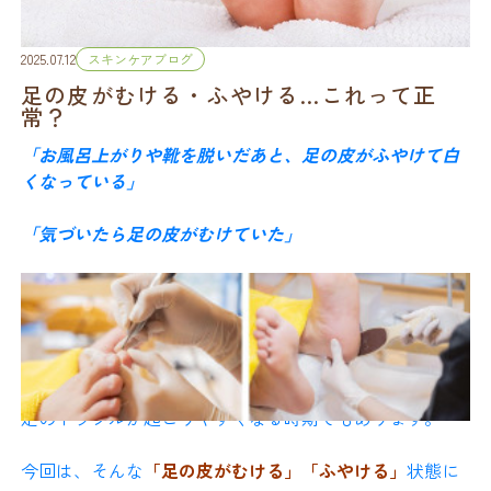
2025.07.12
スキンケアブログ
---
足の皮がむける・ふやける…これって正
常？
2. 血行不良による神経の刺
「お風呂上がりや靴を脱いだあと、足の皮がふやけて白
くなっている」
激
「気づいたら足の皮がむけていた」
長時間の同じ姿勢や締め付けの強い靴下・靴は血流を滞
こんな経験、ありませんか？
らせ、神経が過敏に。
■ 足の保湿で押さえたいポ
イント
その結果、ちょっとした刺激でもかゆみを感じやすくな
特に夏場は、汗をかきやすく、蒸れやすい季節。
ります。
なぜ足は不衛生になりやす
1. かかとは念入りに
足のトラブルが起こりやすくなる時期でもあります。
いのか？
---
厚くなった角質は保湿成分が浸透しにくいので、
今回は、そんな
「足の皮がむける」「ふやける」
状態に