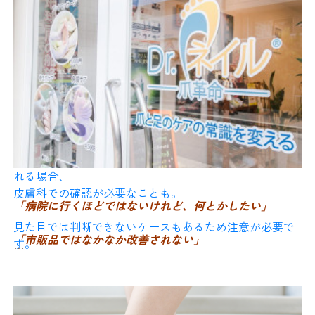
整えた上で、保湿ケアを行います。
◎ 肩・腰などの違和感や身体のゆがみに対応した整体
ょう。
一見「むけた」ように見える皮は、
自己判断では区別が難しいため、気になる症状が長引く
そのため、地元の方はもちろん、遠方からも多くの方が
実は過剰に硬くなった角質がはがれたものの場合もあり
場合は医療機関での確認がおすすめです。
来店されています。
ご自宅でのケア方法や保湿剤の選び方もアドバイスいた
◎ 目の疲れや表情筋にアプローチするケア
ます。
しますので、
③ 毎日の靴・靴下の「ローテー
日々のケアに不安がある方はお気軽にご相談ください。
◎ お肌や体質に合わせたハーブトリートメント
特にかかとや足指の付け根に多く見られます。
ション」
---
◎ 骨格・筋膜・神経に着目した独自の整体
汗をかいた靴を毎日同じように履き続けるのはNG！
■ 白癬菌（いわゆる水虫）などの皮膚トラブル
自宅でできるかゆみ予防の
◎ 足元の状態に合わせたオーダーメイド・インソールの
1日履いた靴は乾燥させ、
提案
ポイント
かかとのひび割れ、皮むけ、指の間のふやけが繰り返さ
通気性の良い素材の靴下を選ぶことも水虫予防につなが
れる場合、
ります。
皮膚科での確認が必要なことも。
・保湿ケア：
入浴後に足全体へ保湿クリームをなじませ
「病院に行くほどではないけれど、何とかしたい」
る
見た目では判断できないケースもあるため注意が必要で
④ 自宅でも「足専用の保湿ケ
「市販品ではなかなか改善されない」
す。
・血流促進：
足首回し・つま先立ち運動で巡りをサポー
ア」を
☆☆☆☆☆☆☆☆☆☆☆☆☆☆☆☆☆☆☆☆☆☆☆☆☆☆
ト
そんなお悩みをお持ちの方に、ぜひ体験いただきたい内
容です。
★足と巻き爪＆カラダのトラブル119番★
---
乾燥した角質は菌が入り込みやすくなります。
・素材選び：
綿やシルクなど通気性の良い天然素材の靴
～Drネイル式フットケア × 巻き爪補整 × アイトレ～