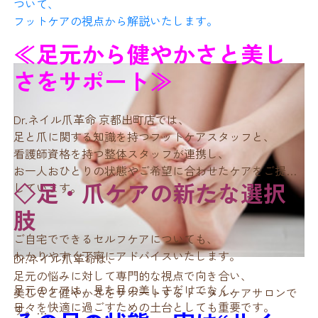
定期的な角質ケアで整えてから保湿すると効果的です。
ついて、
足は一日中靴下や靴で密閉され、
フットケアの視点から解説いたします。
3. 汗や皮脂による刺激
汗や皮脂、角質がたまりやすい環境です。
≪足元から健やかさと美し
2. 指の間も忘れずに
さらに、足には皮脂腺が少ないため乾燥しやすく、
足裏は一日でコップ一杯分ほどの汗をかくといわれてい
さをサポート≫
角質が硬くなることで菌の温床となってしまうこともあ
ます。
足指の間は乾燥や摩擦で皮膚トラブルが起こりやすい部
ります。
分。
そのまま放置すると、
Dr.ネイル爪革命 京都出町店では、
角質や皮脂が刺激となり、かゆみの原因につながりま
足と爪に関する知識を持つフットケアスタッフと、
軽く塗り伸ばしておくと◎。
水虫（足白癬）は、白癬菌というカビの一種による感染
す。
看護師資格を持つ整体スタッフが連携し、
症で、
お一人おひとりの状態やご希望に合わせたケアをご提案
角質層に住みつきやすい性質があります。
◇足・爪ケアの新たな選択
しています。
3. 就寝前の追い保湿
---
つまり、角質ケアや清潔管理が予防の鍵となります。
肢
夜は肌の修復が進む時間。
ご自宅でできるセルフケアについても、
4. 靴下や洗剤による刺激
わかりやすく丁寧にアドバイスいたします。
就寝前にも軽く保湿を重ねると、翌朝のしっとり感が違
Dr.ネイル爪革命は、
います。
足元の悩みに対して専門的な視点で向き合い、
今すぐできる！清潔な足を
足元のケアは、見た目の美しさだけでなく、
美しさと健やかさをサポートするトータルケアサロンで
柔軟剤や洗剤、または靴下の素材に反応してかゆみが出
保つための習慣
日々を快適に過ごすための土台としても重要です。
す。
ることがあります。