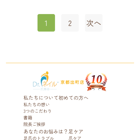
フットケアのプロによる
皮がむけたからといって、
日々を快適に過ごすための土台としても重要です。
「爪の変色・変形」
すぐに異常というわけではありませんが、
【フェイシャル＆ハーブケア】
「角質ケア」で清潔な足を
不要な角質をやさしくケアし、保湿をしっかり行うこと
肌質に合わせたケアや、乳酸菌を取り入れた体質ケアも
1
2
次へ
で、
保つ
「角質の厚み」
● 繰り返す
対応
当店では、巻き爪や肥厚・割れた爪、魚の目やかかとの
皮膚のバリア機能をサポートします。
角質など、
など、自分の足に自信が持てない…という声も少なくあ
● かゆみがある
【古式活術療法・神経血管整体】
さまざまな足元のお悩みに対応し、
市販のケアアイテムだけでは取りきれない硬く厚くなっ
また、足の状態に合わせたセルフケア方法や靴の選び方
りません。
MRM進化版筋膜リリースやドライヘッドスパなどによる
トラブルの予防や保護、見た目の改善まで、
た角質や爪周りの汚れは、
もご案内いたします。
● においが強い
全身メンテナンス
専門的な知識と技術でサポートいたします。
専門の知識と技術を持ったフットケアのプロによるケア
が効果的です。
「せっかくお気に入りのサンダルを履いても、足がきれ
などの場合は注意が必要です。
“何もしてないのにかゆい足”も、
いじゃないと台無し…」
☆LINE＠お友だち募集中☆
また、医療機関での治療とは異なる視点から、
日常の習慣とプロのケアで快適な状態をキープしやすく
お得な情報・クーポン配信中♪
ドクターネイル式のフットケア技術と日本式の巻き爪補
ドクターネイル爪革命 京都出町店では、医療行為ではあ
なります。
そんなお悩みを抱える方にこそ知っていただきたいの
そして、日常的なケアで重要なのは
「保湿」
と
「通気性
👉
https://line.me/R/ti/p/%40xry8177e
整法を組み合わせ、
りませんが、
私たちについて
初めての方へ
が、
の確保」
。
📞 お問合せ・ご予約：075-744-6210
お客様の足元の健やかさを目指したケアを行っておりま
高度な専門機器と知識を用いて、足の衛生を保つケアを
気になる方は、お気軽にご相談ください。
私たちの想い
“見せられる足元”
をつくるフットケアです。
す。
行っています。
3つのこだわり
🌐 WEB予約：
（※当店では医療行為は行っておりません）
書籍
実は、足の皮膚は皮脂腺が少なく、乾燥しやすい部分。
http://beauty.hotpepper.jp/kr/slnH000319841/
院長ご挨拶
※Pontaポイントもご利用いただけます☆彡
まずはお気軽に、足元の変化をご体感ください。
あなたのお悩みは？
足ケア
また、
保湿を怠ると、角質が硬くなり、逆に“めくれ”を起こす
足爪のトラブル
爪ケア
「なんとなくかゆい」