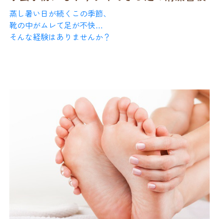
蒸し暑い日が続くこの季節、
■ 正しい保湿タイミング
靴の中がムレて足が不快…
そんな経験はありませんか？
は
“湯上がり3分以内”
実はこの「ムレ」こそが、
保湿は肌にまだ
水分が残っている状態
で行うのがポイン
---
水虫をはじめとした足トラブルの大きな原因の一つ。
トです。
特に夏場は、湿度と気温の高さによって菌が繁殖しやす
1. 乾燥によるバリア機能の
湯上がり後すぐ、タオルで軽く水分を押さえたら、
く、
3分以内
低下
足の衛生状態が乱れがちになります。
に保湿剤を塗布しましょう。
足の皮膚は体の中でも皮脂腺が少なく、もともと
乾燥し
このタイミングでケアすることで、
そこで今回は、
やすい
部位です。
肌に閉じ込められる水分量が大きく変わります。
**
水虫予防にも役立つ「足の清潔習慣」
**について、
フットケアの視点からお伝えします。
エアコンの風や床からの冷えで水分が失われると、
角質層のバリア機能が低下し、かゆみを感じやすくなり
ます。