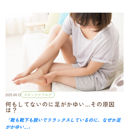
実は、保湿は
“何を使うか”
よりも、
“いつ塗るか”
がカギになることがあります。
2025.08.12
スキンケアブログ
何もしてないのに足がかゆい…その原因
は？
「靴も靴下も脱いでリラックスしているのに、なぜか足
がかゆい…」