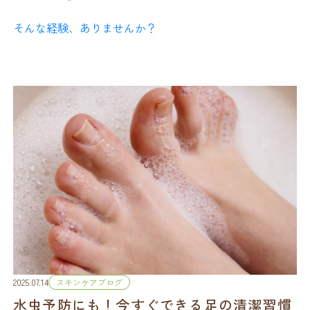
■ 足がカサつく原因は「水
そんな経験、ありませんか？
分の蒸発」
しかも、見た目は赤みや腫れがなく、虫に刺された形跡
もない…。
お風呂あがりの肌は、一見うるおっているように見えま
実はこの
“何もしていないのにかゆい”
現象、
すが、
日常生活の中に原因が潜んでいることがあります。
湯上がり後10分以内
には急速に水分が蒸発し始めます。
特に足は、皮脂腺が少ないため水分保持力が弱く、
かかとや足の甲は乾燥しやすい部位です。
さらに夏場は冷房による空気の乾燥、
紫外線による皮膚ダメージが加わり、肌のバリア機能が
低下。
結果として、お風呂あがりでも「カサカサ足」になって
2025.07.14
スキンケアブログ
しまうのです。
水虫予防にも！今すぐできる足の清潔習慣