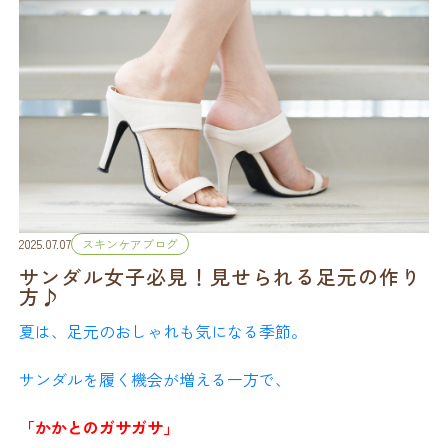
下を選ぶ
≪ドクターネイル爪革命 京都出町店≫
保湿を怠らず、柔らかく健康的な角質を保つことで、
足トラブルのリスクを減らしましょう。
・清潔習慣：
足を毎日しっかり洗い、指の間までよく乾
かす
【足元ケア】
≪足元から健やかさと美し
巻き爪／肥厚・割れ・変色した爪のケア／魚の目・角質
・靴の衛生管理：
同じ靴を連続で履かず、しっかり乾燥
さをサポート≫
ケア／インソールサポート
させる
【整体・ボディケア】
Dr.ネイル爪革命 京都出町店では、
肩・腰の違和感／骨盤ケア／出産後のボディメンテナン
足と爪に関する知識を持つフットケアスタッフと、
---
ス
看護師資格を持つ整体スタッフが連携し、
2025.07.07
スキンケアブログ
お一人おひとりの状態やご希望に合わせたケアをご提案
サンダル女子必見！見せられる足元の作り
【オーダーメイド・インソール】
プロのフットケアでできる
しています。
方♪
足の状態や歩行分析に基づき、体のバランスを支えるご
こと
夏は、足元のおしゃれも気になる季節。
提案を行います
乾燥・ムレ対策も“足の健康
（※医療機器ではありません）
ご自宅でできるセルフケアについても、
サンダルを履く機会が増える一方で、
管理”の一つです
わかりやすく丁寧にアドバイスいたします。
ドクターネイル爪革命 京都出町店では、
【アイトレ（眼筋ケア）】
かゆみの要因となる角質の厚みや乾燥状態を丁寧にチェ
「かかとのガサガサ」
目元ケア・表情筋アプローチ・小顔ケアに
足元のケアは、見た目の美しさだけでなく、
ック。